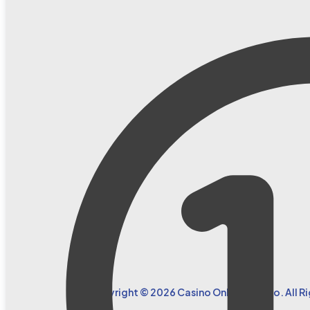
Copyright © 2026 Casino Online Mexico. All R