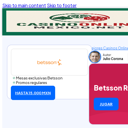
Skip to main content
Skip to footer
Mejores Casinos Onlin
Autor:
Julio Corona
Mesas exclusivas Betsson
Promos regulares
Betsson 
Sorteos Semanales
HASTA 15.000 MXN
JUGAR