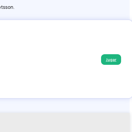
etsson.
Jugar