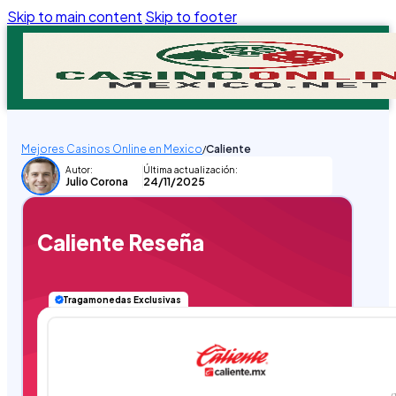
Skip to main content
Skip to footer
Mejores Casinos Online en Mexico
Caliente
/
Autor:
Última actualización:
Julio Corona
24/11/2025
Caliente Reseña
Tragamonedas Exclusivas
/