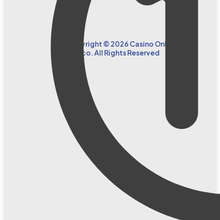
Copyright © 2026 Casino Online
Mexico. All Rights Reserved